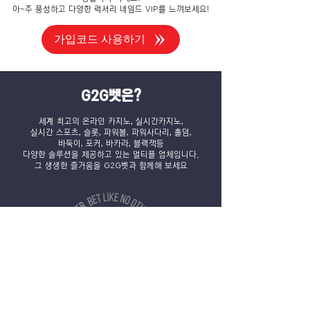
아~주 풍성하고 다양한 럭셔리 네임드 VIP를 느껴보세요!
가입코드 사용하기
G2G벳은?
세계 최고의 온라인 카지노, 실시간카지노,
실시간 스포츠, 슬롯, 파워볼, 파워사다리, 홀덤,
바둑이, 포커, 바카라, 블랙잭등
다양한 솔루션을 제공하고 있는 멀티플 업체입니다.
그 생생한 즐거움을 G2G벳과 함께해 보세요