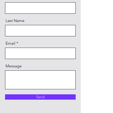
Last Name
Email
Message
Send