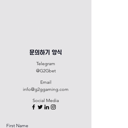
스네이크주소
스네이크 주소
스네이크평생도메인
스네이크 평생 도메인
스네이크벳
스네이크먹튀
​문의하기 양식
Telegram
@G2Gbet
Email
info@g2ggaming.com
Social Media
First Name