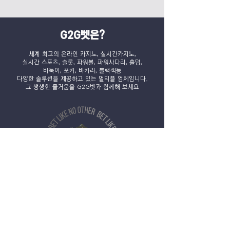
G2G벳은?
세계 최고의 온라인 카지노, 실시간카지노,
실시간 스포츠, 슬롯, 파워볼, 파워사다리, 홀덤,
바둑이, 포커, 바카라, 블랙잭등
다양한 솔루션을 제공하고 있는 멀티플 업체입니다.
그 생생한 즐거움을 G2G벳과 함께해 보세요
Partners